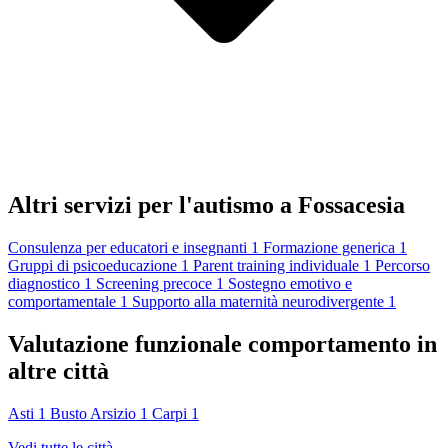
Altri servizi per l'autismo a Fossacesia
Consulenza per educatori e insegnanti
1
Formazione generica
1
Gruppi di psicoeducazione
1
Parent training individuale
1
Percorso
diagnostico
1
Screening precoce
1
Sostegno emotivo e
comportamentale
1
Supporto alla maternità neurodivergente
1
Valutazione funzionale comportamento in
altre città
Asti
1
Busto Arsizio
1
Carpi
1
Vedi tutte le città