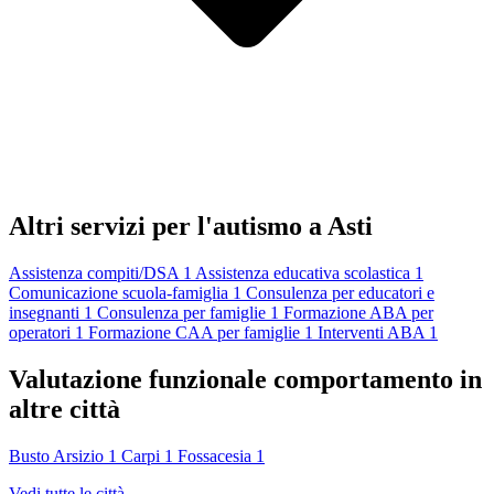
Altri servizi per l'autismo a Asti
Assistenza compiti/DSA
1
Assistenza educativa scolastica
1
Comunicazione scuola-famiglia
1
Consulenza per educatori e
insegnanti
1
Consulenza per famiglie
1
Formazione ABA per
operatori
1
Formazione CAA per famiglie
1
Interventi ABA
1
Valutazione funzionale comportamento in
altre città
Busto Arsizio
1
Carpi
1
Fossacesia
1
Vedi tutte le città