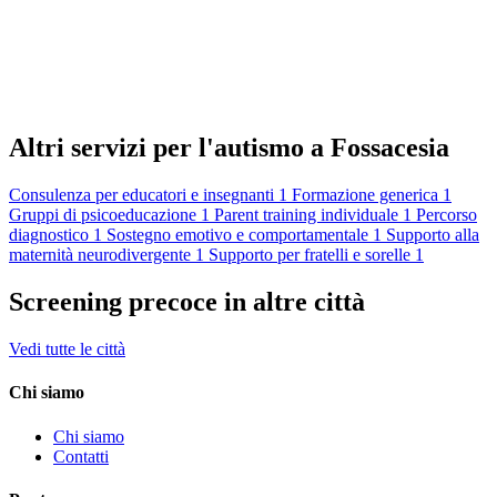
Altri servizi per l'autismo a Fossacesia
Consulenza per educatori e insegnanti
1
Formazione generica
1
Gruppi di psicoeducazione
1
Parent training individuale
1
Percorso
diagnostico
1
Sostegno emotivo e comportamentale
1
Supporto alla
maternità neurodivergente
1
Supporto per fratelli e sorelle
1
Screening precoce in altre città
Vedi tutte le città
Chi siamo
Chi siamo
Contatti