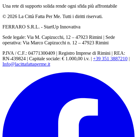
Una rete di supporto solida rende ogni sfida più affrontabile
© 2026 La Città Fatta Per Me. Tutti i diritti riservati.
FERRARO S.R.L. - StartUp Innovativa
Sede legale: Via M. Capizucchi, 12 – 47923 Rimini
|
Sede
operativa: Via Marco Capizucchi n. 12 – 47923 Rimini
P.IVA / C.F.: 04771300409
|
Registro Imprese di Rimini
|
REA:
RN-439824
|
Capitale sociale: € 1.000,00 i.v.
|
+39 351 3887210
|
Info@lacittafattaperme.it