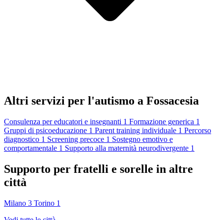
Altri servizi per l'autismo a Fossacesia
Consulenza per educatori e insegnanti
1
Formazione generica
1
Gruppi di psicoeducazione
1
Parent training individuale
1
Percorso
diagnostico
1
Screening precoce
1
Sostegno emotivo e
comportamentale
1
Supporto alla maternità neurodivergente
1
Supporto per fratelli e sorelle in altre
città
Milano
3
Torino
1
Vedi tutte le città