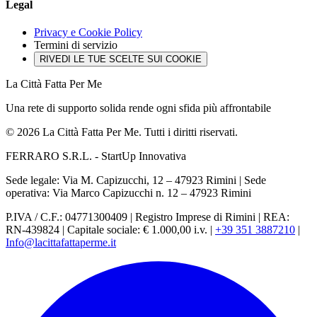
Legal
Privacy e Cookie Policy
Termini di servizio
RIVEDI LE TUE SCELTE SUI COOKIE
La Città Fatta Per Me
Una rete di supporto solida rende ogni sfida più affrontabile
© 2026 La Città Fatta Per Me. Tutti i diritti riservati.
FERRARO S.R.L. - StartUp Innovativa
Sede legale: Via M. Capizucchi, 12 – 47923 Rimini
|
Sede
operativa: Via Marco Capizucchi n. 12 – 47923 Rimini
P.IVA / C.F.: 04771300409
|
Registro Imprese di Rimini
|
REA:
RN-439824
|
Capitale sociale: € 1.000,00 i.v.
|
+39 351 3887210
|
Info@lacittafattaperme.it