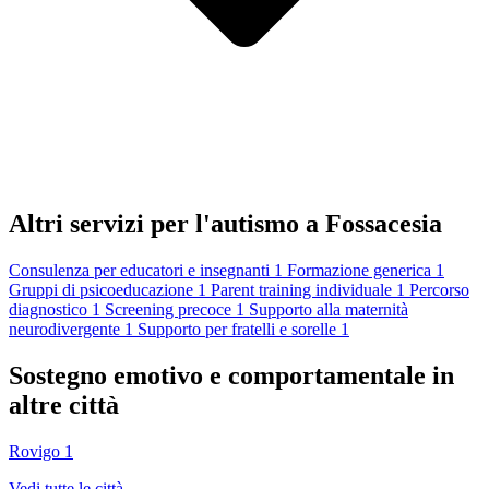
Altri servizi per l'autismo a Fossacesia
Consulenza per educatori e insegnanti
1
Formazione generica
1
Gruppi di psicoeducazione
1
Parent training individuale
1
Percorso
diagnostico
1
Screening precoce
1
Supporto alla maternità
neurodivergente
1
Supporto per fratelli e sorelle
1
Sostegno emotivo e comportamentale in
altre città
Rovigo
1
Vedi tutte le città