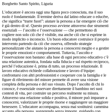
Borghetto Santo Spirito, Liguria
L’educatore è ancora oggi una figura poco conosciuta, ma il suo
ruolo è fondamentale. Il termine deriva dal latino educare o educĕre,
che significa “trarre fuori”: aiutare la persona a far emergere ciò che
è già dentro di sé. Questo processo avviene attraverso due strumenti
essenziali — l’ascolto e l’osservazione — che permettono di
cogliere non solo ciò che è visibile, ma anche ciò che si esprime in
modo implicito o inconscio. Un buon educatore costruisce il proprio
intervento partendo da ciò che osserva, offrendo strategie
personalizzate che aiutano la persona a conoscersi meglio e a gestire
le proprie emozioni e comportamenti. Tuttavia, l’ascolto e
l’osservazione non bastano: alla base di ogni percorso educativo c’è
una relazione autentica, fondata sulla fiducia e sul rispetto reciproco,
perché l’educazione è, prima di tutto, un processo relazionale. Il
lavoro educativo richiede collaborazione e lavoro d’équipe:
confrontarsi con altri professionisti e cooperare con la famiglia e le
figure di riferimento del minore permette di avere una visione
completa della persona e del suo vissuto. Dopo l’ascolto di chi lo
conosce, è essenziale osservare direttamente il bambino nei suoi
contesti di vita, per costruire un percorso realmente su misura.
Attraverso una relazione solida e positiva, il minore può imparare a
conoscersi, valorizzare le proprie risorse e raggiungere un maggiore
benessere. L’educatore accompagna, senza mai sostituirsi: cammina
accanto alla persona, suggerendo senza imporre, guidando con