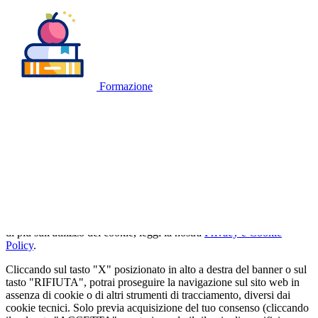
Formazione
🍪
QUESTO SITO WEB UTILIZZA I
COOKIE
Utilizziamo cookie tecnici strettamente necessari e, previo consenso
dell'utente, cookie analitici per misurare il traffico. Se vuoi saperne
di più sull'utilizzo dei cookie, leggi la nostra
Privacy e Cookie
Policy
.
Cliccando sul tasto "X" posizionato in alto a destra del banner o sul
tasto "RIFIUTA", potrai proseguire la navigazione sul sito web in
assenza di cookie o di altri strumenti di tracciamento, diversi dai
cookie tecnici. Solo previa acquisizione del tuo consenso (cliccando