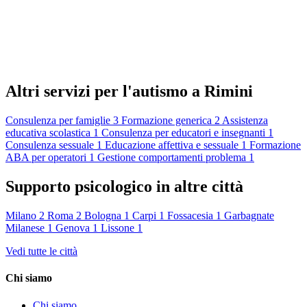
Altri servizi per l'autismo a Rimini
Consulenza per famiglie
3
Formazione generica
2
Assistenza
educativa scolastica
1
Consulenza per educatori e insegnanti
1
Consulenza sessuale
1
Educazione affettiva e sessuale
1
Formazione
ABA per operatori
1
Gestione comportamenti problema
1
Supporto psicologico in altre città
Milano
2
Roma
2
Bologna
1
Carpi
1
Fossacesia
1
Garbagnate
Milanese
1
Genova
1
Lissone
1
Vedi tutte le città
Chi siamo
Chi siamo