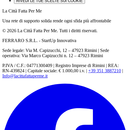
RIVEDI LE TUE SCELTE SUI COOKIE
La Città Fatta Per Me
Una rete di supporto solida rende ogni sfida più affrontabile
© 2026 La Città Fatta Per Me. Tutti i diritti riservati.
FERRARO S.R.L. - StartUp Innovativa
Sede legale: Via M. Capizucchi, 12 – 47923 Rimini
|
Sede
operativa: Via Marco Capizucchi n. 12 – 47923 Rimini
P.IVA / C.F.: 04771300409
|
Registro Imprese di Rimini
|
REA:
RN-439824
|
Capitale sociale: € 1.000,00 i.v.
|
+39 351 3887210
|
Info@lacittafattaperme.it