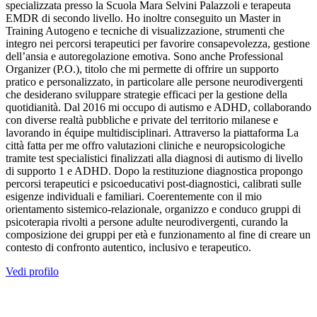
specializzata presso la Scuola Mara Selvini Palazzoli e terapeuta
EMDR di secondo livello. Ho inoltre conseguito un Master in
Training Autogeno e tecniche di visualizzazione, strumenti che
integro nei percorsi terapeutici per favorire consapevolezza, gestione
dell’ansia e autoregolazione emotiva. Sono anche Professional
Organizer (P.O.), titolo che mi permette di offrire un supporto
pratico e personalizzato, in particolare alle persone neurodivergenti
che desiderano sviluppare strategie efficaci per la gestione della
quotidianità. Dal 2016 mi occupo di autismo e ADHD, collaborando
con diverse realtà pubbliche e private del territorio milanese e
lavorando in équipe multidisciplinari. Attraverso la piattaforma La
città fatta per me offro valutazioni cliniche e neuropsicologiche
tramite test specialistici finalizzati alla diagnosi di autismo di livello
di supporto 1 e ADHD. Dopo la restituzione diagnostica propongo
percorsi terapeutici e psicoeducativi post-diagnostici, calibrati sulle
esigenze individuali e familiari. Coerentemente con il mio
orientamento sistemico-relazionale, organizzo e conduco gruppi di
psicoterapia rivolti a persone adulte neurodivergenti, curando la
composizione dei gruppi per età e funzionamento al fine di creare un
contesto di confronto autentico, inclusivo e terapeutico.
Vedi profilo