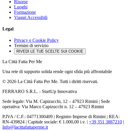
Risorse
Luoghi
Formazione
Viaggi Accessibili
Legal
Privacy e Cookie Policy
Termini di servizio
RIVEDI LE TUE SCELTE SUI COOKIE
La Città Fatta Per Me
Una rete di supporto solida rende ogni sfida più affrontabile
© 2026 La Città Fatta Per Me. Tutti i diritti riservati.
FERRARO S.R.L. - StartUp Innovativa
Sede legale: Via M. Capizucchi, 12 – 47923 Rimini
|
Sede
operativa: Via Marco Capizucchi n. 12 – 47923 Rimini
P.IVA / C.F.: 04771300409
|
Registro Imprese di Rimini
|
REA:
RN-439824
|
Capitale sociale: € 1.000,00 i.v.
|
+39 351 3887210
|
Info@lacittafattaperme.it