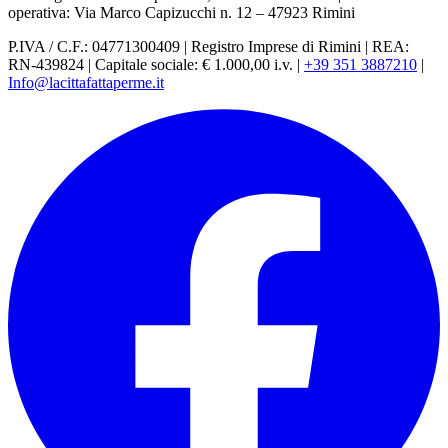
operativa: Via Marco Capizucchi n. 12 – 47923 Rimini
P.IVA / C.F.: 04771300409
|
Registro Imprese di Rimini
|
REA:
RN-439824
|
Capitale sociale: € 1.000,00 i.v.
|
+39 351 3887210
|
Info@lacittafattaperme.it