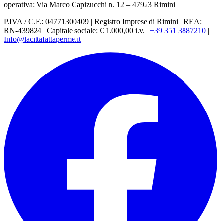
operativa: Via Marco Capizucchi n. 12 – 47923 Rimini
P.IVA / C.F.: 04771300409
|
Registro Imprese di Rimini
|
REA:
RN-439824
|
Capitale sociale: € 1.000,00 i.v.
|
+39 351 3887210
|
Info@lacittafattaperme.it