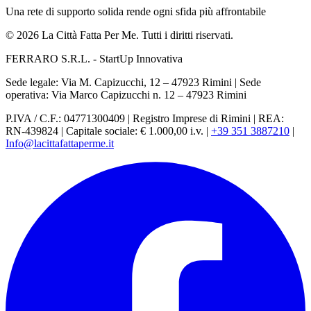
Una rete di supporto solida rende ogni sfida più affrontabile
© 2026 La Città Fatta Per Me. Tutti i diritti riservati.
FERRARO S.R.L. - StartUp Innovativa
Sede legale: Via M. Capizucchi, 12 – 47923 Rimini
|
Sede
operativa: Via Marco Capizucchi n. 12 – 47923 Rimini
P.IVA / C.F.: 04771300409
|
Registro Imprese di Rimini
|
REA:
RN-439824
|
Capitale sociale: € 1.000,00 i.v.
|
+39 351 3887210
|
Info@lacittafattaperme.it