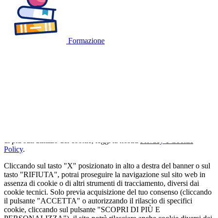
Formazione
🍪
QUESTO SITO WEB UTILIZZA I
COOKIE
Utilizziamo cookie tecnici strettamente necessari e, previo consenso
dell'utente, cookie analitici per misurare il traffico. Se vuoi saperne
di più sull'utilizzo dei cookie, leggi la nostra
Privacy e Cookie
Policy
.
Cliccando sul tasto "X" posizionato in alto a destra del banner o sul
tasto "RIFIUTA", potrai proseguire la navigazione sul sito web in
assenza di cookie o di altri strumenti di tracciamento, diversi dai
cookie tecnici. Solo previa acquisizione del tuo consenso (cliccando
il pulsante "ACCETTA" o autorizzando il rilascio di specifici
cookie, cliccando sul pulsante "SCOPRI DI PIÙ E