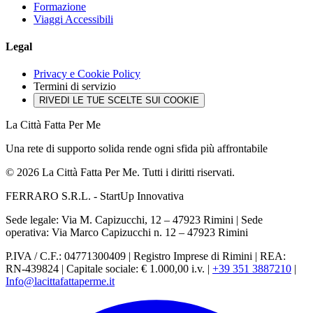
Formazione
Viaggi Accessibili
Legal
Privacy e Cookie Policy
Termini di servizio
RIVEDI LE TUE SCELTE SUI COOKIE
La Città Fatta Per Me
Una rete di supporto solida rende ogni sfida più affrontabile
© 2026 La Città Fatta Per Me. Tutti i diritti riservati.
FERRARO S.R.L. - StartUp Innovativa
Sede legale: Via M. Capizucchi, 12 – 47923 Rimini
|
Sede
operativa: Via Marco Capizucchi n. 12 – 47923 Rimini
P.IVA / C.F.: 04771300409
|
Registro Imprese di Rimini
|
REA:
RN-439824
|
Capitale sociale: € 1.000,00 i.v.
|
+39 351 3887210
|
Info@lacittafattaperme.it