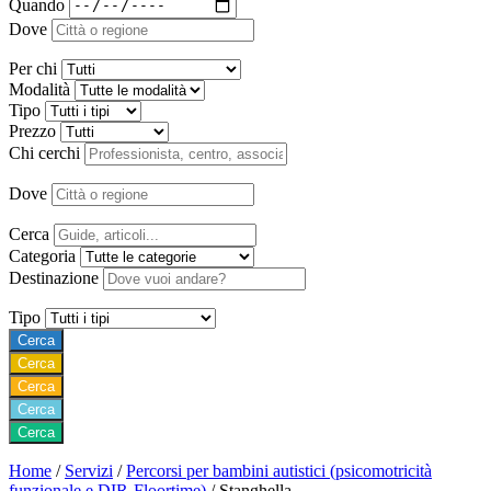
Quando
Dove
Per chi
Modalità
Tipo
Prezzo
Chi cerchi
Dove
Cerca
Categoria
Destinazione
Tipo
Cerca
Cerca
Cerca
Cerca
Cerca
Home
/
Servizi
/
Percorsi per bambini autistici (psicomotricità
funzionale e DIR-Floortime)
/
Stanghella