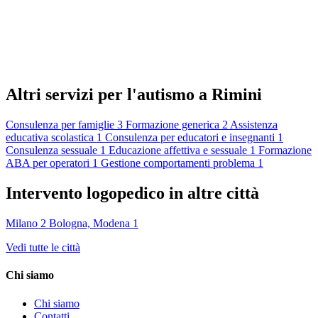
Altri servizi per l'autismo a Rimini
Consulenza per famiglie
3
Formazione generica
2
Assistenza
educativa scolastica
1
Consulenza per educatori e insegnanti
1
Consulenza sessuale
1
Educazione affettiva e sessuale
1
Formazione
ABA per operatori
1
Gestione comportamenti problema
1
Intervento logopedico in altre città
Milano
2
Bologna, Modena
1
Vedi tutte le città
Chi siamo
Chi siamo
Contatti