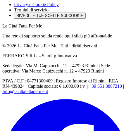
Privacy e Cookie Policy
Termini di servizio
RIVEDI LE TUE SCELTE SUI COOKIE
La Città Fatta Per Me
Una rete di supporto solida rende ogni sfida più affrontabile
© 2026 La Città Fatta Per Me. Tutti i diritti riservati.
FERRARO S.R.L. - StartUp Innovativa
Sede legale: Via M. Capizucchi, 12 – 47923 Rimini
|
Sede
operativa: Via Marco Capizucchi n. 12 – 47923 Rimini
P.IVA / C.F.: 04771300409
|
Registro Imprese di Rimini
|
REA:
RN-439824
|
Capitale sociale: € 1.000,00 i.v.
|
+39 351 3887210
|
Info@lacittafattaperme.it