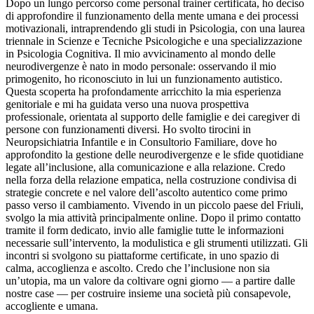
Dopo un lungo percorso come personal trainer certificata, ho deciso
di approfondire il funzionamento della mente umana e dei processi
motivazionali, intraprendendo gli studi in Psicologia, con una laurea
triennale in Scienze e Tecniche Psicologiche e una specializzazione
in Psicologia Cognitiva. Il mio avvicinamento al mondo delle
neurodivergenze è nato in modo personale: osservando il mio
primogenito, ho riconosciuto in lui un funzionamento autistico.
Questa scoperta ha profondamente arricchito la mia esperienza
genitoriale e mi ha guidata verso una nuova prospettiva
professionale, orientata al supporto delle famiglie e dei caregiver di
persone con funzionamenti diversi. Ho svolto tirocini in
Neuropsichiatria Infantile e in Consultorio Familiare, dove ho
approfondito la gestione delle neurodivergenze e le sfide quotidiane
legate all’inclusione, alla comunicazione e alla relazione. Credo
nella forza della relazione empatica, nella costruzione condivisa di
strategie concrete e nel valore dell’ascolto autentico come primo
passo verso il cambiamento. Vivendo in un piccolo paese del Friuli,
svolgo la mia attività principalmente online. Dopo il primo contatto
tramite il form dedicato, invio alle famiglie tutte le informazioni
necessarie sull’intervento, la modulistica e gli strumenti utilizzati. Gli
incontri si svolgono su piattaforme certificate, in uno spazio di
calma, accoglienza e ascolto. Credo che l’inclusione non sia
un’utopia, ma un valore da coltivare ogni giorno — a partire dalle
nostre case — per costruire insieme una società più consapevole,
accogliente e umana.