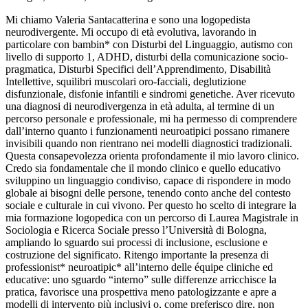
Mi chiamo Valeria Santacatterina e sono una logopedista
neurodivergente. Mi occupo di età evolutiva, lavorando in
particolare con bambin* con Disturbi del Linguaggio, autismo con
livello di supporto 1, ADHD, disturbi della comunicazione socio-
pragmatica, Disturbi Specifici dell’Apprendimento, Disabilità
Intellettive, squilibri muscolari oro-facciali, deglutizione
disfunzionale, disfonie infantili e sindromi genetiche. Aver ricevuto
una diagnosi di neurodivergenza in età adulta, al termine di un
percorso personale e professionale, mi ha permesso di comprendere
dall’interno quanto i funzionamenti neuroatipici possano rimanere
invisibili quando non rientrano nei modelli diagnostici tradizionali.
Questa consapevolezza orienta profondamente il mio lavoro clinico.
Credo sia fondamentale che il mondo clinico e quello educativo
sviluppino un linguaggio condiviso, capace di rispondere in modo
globale ai bisogni delle persone, tenendo conto anche del contesto
sociale e culturale in cui vivono. Per questo ho scelto di integrare la
mia formazione logopedica con un percorso di Laurea Magistrale in
Sociologia e Ricerca Sociale presso l’Università di Bologna,
ampliando lo sguardo sui processi di inclusione, esclusione e
costruzione del significato. Ritengo importante la presenza di
professionist* neuroatipic* all’interno delle équipe cliniche ed
educative: uno sguardo “interno” sulle differenze arricchisce la
pratica, favorisce una prospettiva meno patologizzante e apre a
modelli di intervento più inclusivi o, come preferisco dire, non