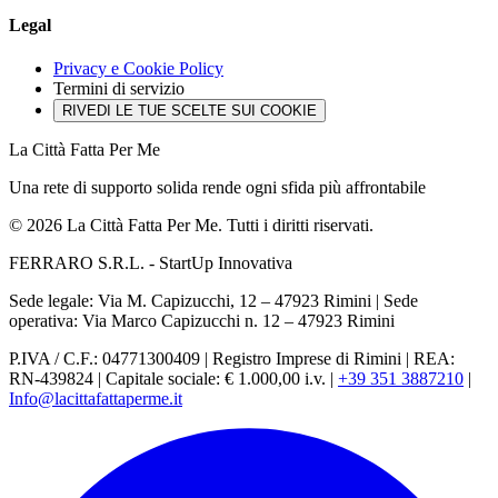
Legal
Privacy e Cookie Policy
Termini di servizio
RIVEDI LE TUE SCELTE SUI COOKIE
La Città Fatta Per Me
Una rete di supporto solida rende ogni sfida più affrontabile
© 2026 La Città Fatta Per Me. Tutti i diritti riservati.
FERRARO S.R.L. - StartUp Innovativa
Sede legale: Via M. Capizucchi, 12 – 47923 Rimini
|
Sede
operativa: Via Marco Capizucchi n. 12 – 47923 Rimini
P.IVA / C.F.: 04771300409
|
Registro Imprese di Rimini
|
REA:
RN-439824
|
Capitale sociale: € 1.000,00 i.v.
|
+39 351 3887210
|
Info@lacittafattaperme.it