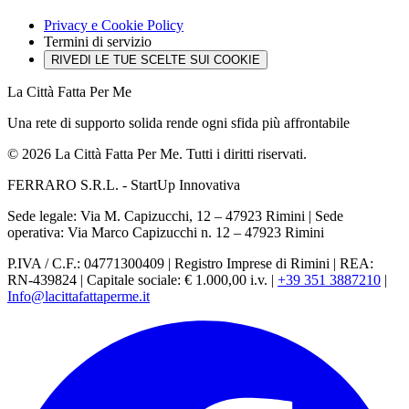
Privacy e Cookie Policy
Termini di servizio
RIVEDI LE TUE SCELTE SUI COOKIE
La Città Fatta Per Me
Una rete di supporto solida rende ogni sfida più affrontabile
© 2026 La Città Fatta Per Me. Tutti i diritti riservati.
FERRARO S.R.L. - StartUp Innovativa
Sede legale: Via M. Capizucchi, 12 – 47923 Rimini
|
Sede
operativa: Via Marco Capizucchi n. 12 – 47923 Rimini
P.IVA / C.F.: 04771300409
|
Registro Imprese di Rimini
|
REA:
RN-439824
|
Capitale sociale: € 1.000,00 i.v.
|
+39 351 3887210
|
Info@lacittafattaperme.it