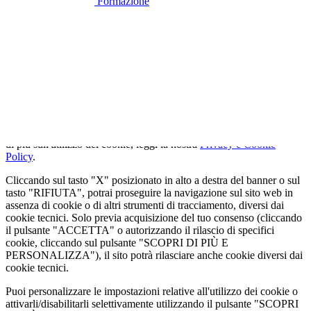
Formazione
🍪
QUESTO SITO WEB UTILIZZA I
COOKIE
Utilizziamo cookie tecnici strettamente necessari e, previo consenso
dell'utente, cookie analitici per misurare il traffico. Se vuoi saperne
di più sull'utilizzo dei cookie, leggi la nostra
Privacy e Cookie
Policy
.
Cliccando sul tasto "X" posizionato in alto a destra del banner o sul
tasto "RIFIUTA", potrai proseguire la navigazione sul sito web in
assenza di cookie o di altri strumenti di tracciamento, diversi dai
cookie tecnici. Solo previa acquisizione del tuo consenso (cliccando
il pulsante "ACCETTA" o autorizzando il rilascio di specifici
cookie, cliccando sul pulsante "SCOPRI DI PIÙ E
PERSONALIZZA"), il sito potrà rilasciare anche cookie diversi dai
cookie tecnici.
Puoi personalizzare le impostazioni relative all'utilizzo dei cookie o
attivarli/disabilitarli selettivamente utilizzando il pulsante "SCOPRI