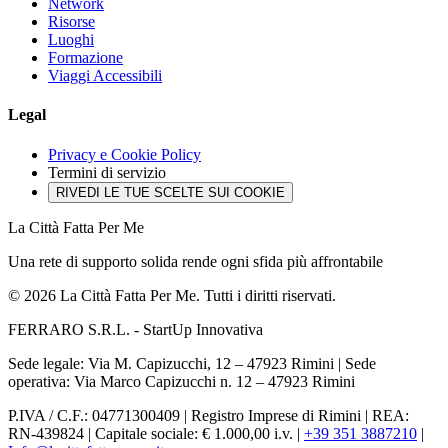
Network
Risorse
Luoghi
Formazione
Viaggi Accessibili
Legal
Privacy e Cookie Policy
Termini di servizio
RIVEDI LE TUE SCELTE SUI COOKIE
La Città Fatta Per Me
Una rete di supporto solida rende ogni sfida più affrontabile
© 2026 La Città Fatta Per Me. Tutti i diritti riservati.
FERRARO S.R.L. - StartUp Innovativa
Sede legale: Via M. Capizucchi, 12 – 47923 Rimini
|
Sede
operativa: Via Marco Capizucchi n. 12 – 47923 Rimini
P.IVA / C.F.: 04771300409
|
Registro Imprese di Rimini
|
REA:
RN-439824
|
Capitale sociale: € 1.000,00 i.v.
|
+39 351 3887210
|