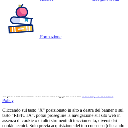
Formazione
🍪
QUESTO SITO WEB UTILIZZA I
COOKIE
Utilizziamo cookie tecnici strettamente necessari e, previo consenso
dell'utente, cookie analitici per misurare il traffico. Se vuoi saperne
di più sull'utilizzo dei cookie, leggi la nostra
Privacy e Cookie
Policy
.
Cliccando sul tasto "X" posizionato in alto a destra del banner o sul
tasto "RIFIUTA", potrai proseguire la navigazione sul sito web in
assenza di cookie o di altri strumenti di tracciamento, diversi dai
cookie tecnici. Solo previa acquisizione del tuo consenso (cliccando