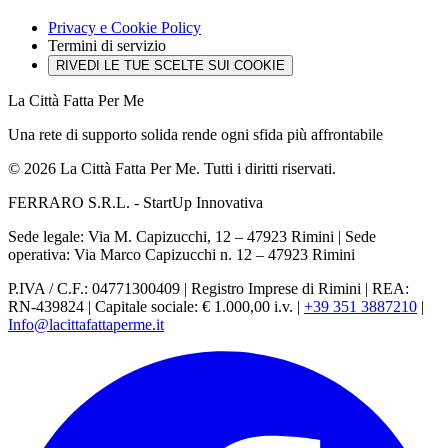
Privacy e Cookie Policy
Termini di servizio
RIVEDI LE TUE SCELTE SUI COOKIE
La Città Fatta Per Me
Una rete di supporto solida rende ogni sfida più affrontabile
© 2026 La Città Fatta Per Me. Tutti i diritti riservati.
FERRARO S.R.L. - StartUp Innovativa
Sede legale: Via M. Capizucchi, 12 – 47923 Rimini
|
Sede
operativa: Via Marco Capizucchi n. 12 – 47923 Rimini
P.IVA / C.F.: 04771300409
|
Registro Imprese di Rimini
|
REA:
RN-439824
|
Capitale sociale: € 1.000,00 i.v.
|
+39 351 3887210
|
Info@lacittafattaperme.it