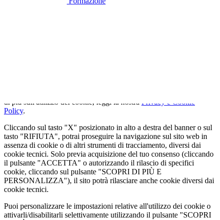
Formazione
🍪
QUESTO SITO WEB UTILIZZA I
COOKIE
Utilizziamo cookie tecnici strettamente necessari e, previo consenso
dell'utente, cookie analitici per misurare il traffico. Se vuoi saperne
di più sull'utilizzo dei cookie, leggi la nostra
Privacy e Cookie
Policy
.
Cliccando sul tasto "X" posizionato in alto a destra del banner o sul
tasto "RIFIUTA", potrai proseguire la navigazione sul sito web in
assenza di cookie o di altri strumenti di tracciamento, diversi dai
cookie tecnici. Solo previa acquisizione del tuo consenso (cliccando
il pulsante "ACCETTA" o autorizzando il rilascio di specifici
cookie, cliccando sul pulsante "SCOPRI DI PIÙ E
PERSONALIZZA"), il sito potrà rilasciare anche cookie diversi dai
cookie tecnici.
Puoi personalizzare le impostazioni relative all'utilizzo dei cookie o
attivarli/disabilitarli selettivamente utilizzando il pulsante "SCOPRI