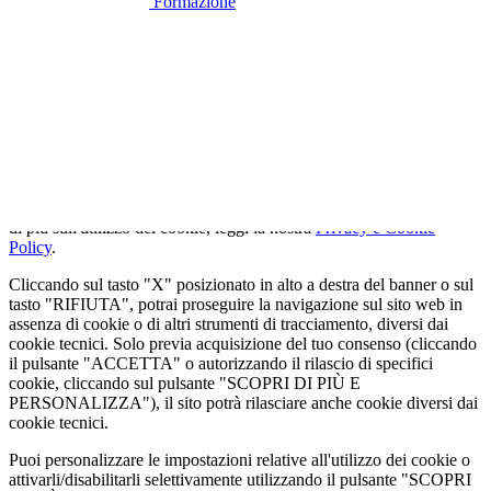
Formazione
🍪
QUESTO SITO WEB UTILIZZA I
COOKIE
Utilizziamo cookie tecnici strettamente necessari e, previo consenso
dell'utente, cookie analitici per misurare il traffico. Se vuoi saperne
di più sull'utilizzo dei cookie, leggi la nostra
Privacy e Cookie
Policy
.
Cliccando sul tasto "X" posizionato in alto a destra del banner o sul
tasto "RIFIUTA", potrai proseguire la navigazione sul sito web in
assenza di cookie o di altri strumenti di tracciamento, diversi dai
cookie tecnici. Solo previa acquisizione del tuo consenso (cliccando
il pulsante "ACCETTA" o autorizzando il rilascio di specifici
cookie, cliccando sul pulsante "SCOPRI DI PIÙ E
PERSONALIZZA"), il sito potrà rilasciare anche cookie diversi dai
cookie tecnici.
Puoi personalizzare le impostazioni relative all'utilizzo dei cookie o
attivarli/disabilitarli selettivamente utilizzando il pulsante "SCOPRI