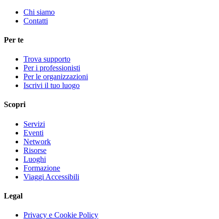
Chi siamo
Contatti
Per te
Trova supporto
Per i professionisti
Per le organizzazioni
Iscrivi il tuo luogo
Scopri
Servizi
Eventi
Network
Risorse
Luoghi
Formazione
Viaggi Accessibili
Legal
Privacy e Cookie Policy