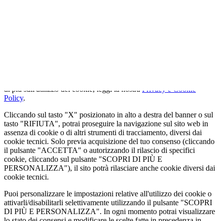
QUESTO SITO WEB UTILIZZA I
COOKIE
Utilizziamo cookie tecnici strettamente necessari e, previo consenso
dell'utente, cookie analitici per misurare il traffico. Se vuoi saperne
di più sull'utilizzo dei cookie, leggi la nostra
Privacy e Cookie
Policy
.
Cliccando sul tasto "X" posizionato in alto a destra del banner o sul
tasto "RIFIUTA", potrai proseguire la navigazione sul sito web in
assenza di cookie o di altri strumenti di tracciamento, diversi dai
cookie tecnici. Solo previa acquisizione del tuo consenso (cliccando
il pulsante "ACCETTA" o autorizzando il rilascio di specifici
cookie, cliccando sul pulsante "SCOPRI DI PIÙ E
PERSONALIZZA"), il sito potrà rilasciare anche cookie diversi dai
cookie tecnici.
Puoi personalizzare le impostazioni relative all'utilizzo dei cookie o
attivarli/disabilitarli selettivamente utilizzando il pulsante "SCOPRI
DI PIÙ E PERSONALIZZA". In ogni momento potrai visualizzare
lo stato dei consensi e modificare le scelte fatte in precedenza in