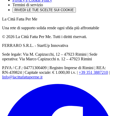
Privacy e Cookie Policy
Termini di servizio
RIVEDI LE TUE SCELTE SUI COOKIE
La Città Fatta Per Me
Una rete di supporto solida rende ogni sfida più affrontabile
© 2026 La Città Fatta Per Me. Tutti i diritti riservati.
FERRARO S.R.L. - StartUp Innovativa
Sede legale: Via M. Capizucchi, 12 – 47923 Rimini
|
Sede
operativa: Via Marco Capizucchi n. 12 – 47923 Rimini
P.IVA / C.F.: 04771300409
|
Registro Imprese di Rimini
|
REA:
RN-439824
|
Capitale sociale: € 1.000,00 i.v.
|
+39 351 3887210
|
Info@lacittafattaperme.it