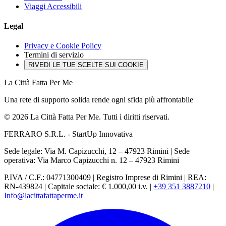
Viaggi Accessibili
Legal
Privacy e Cookie Policy
Termini di servizio
RIVEDI LE TUE SCELTE SUI COOKIE
La Città Fatta Per Me
Una rete di supporto solida rende ogni sfida più affrontabile
© 2026 La Città Fatta Per Me. Tutti i diritti riservati.
FERRARO S.R.L. - StartUp Innovativa
Sede legale: Via M. Capizucchi, 12 – 47923 Rimini
|
Sede
operativa: Via Marco Capizucchi n. 12 – 47923 Rimini
P.IVA / C.F.: 04771300409
|
Registro Imprese di Rimini
|
REA:
RN-439824
|
Capitale sociale: € 1.000,00 i.v.
|
+39 351 3887210
|
Info@lacittafattaperme.it