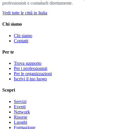
professionisti e contattarli direttamente.
Vedi tutte le città in Italia
Chi siamo
Chi siamo
Contatti
Per te
Trova supporto
Per i professionisti
Per le organizzazioni
Iscrivi il tuo luogo
Scopri
Servizi
Eventi
Network
Risorse
Luoghi
Formazione