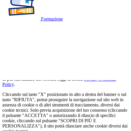
Formazione
🍪
QUESTO SITO WEB UTILIZZA I
COOKIE
Utilizziamo cookie tecnici strettamente necessari e, previo consenso
dell'utente, cookie analitici per misurare il traffico. Se vuoi saperne
di più sull'utilizzo dei cookie, leggi la nostra
Privacy e Cookie
Policy
.
Cliccando sul tasto "X" posizionato in alto a destra del banner o sul
tasto "RIFIUTA", potrai proseguire la navigazione sul sito web in
assenza di cookie o di altri strumenti di tracciamento, diversi dai
cookie tecnici. Solo previa acquisizione del tuo consenso (cliccando
il pulsante "ACCETTA" o autorizzando il rilascio di specifici
cookie, cliccando sul pulsante "SCOPRI DI PIÙ E
PERSONALIZZA"), il sito potrà rilasciare anche cookie diversi dai