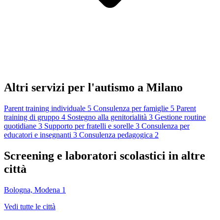
Altri servizi per l'autismo a Milano
Parent training individuale
5
Consulenza per famiglie
5
Parent
training di gruppo
4
Sostegno alla genitorialità
3
Gestione routine
quotidiane
3
Supporto per fratelli e sorelle
3
Consulenza per
educatori e insegnanti
3
Consulenza pedagogica
2
Screening e laboratori scolastici in altre
città
Bologna, Modena
1
Vedi tutte le città