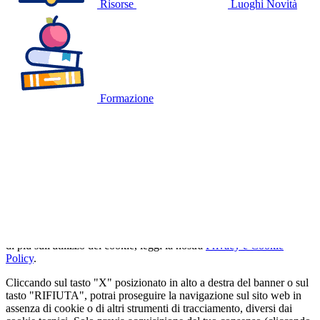
Risorse
Luoghi
Novità
Formazione
🍪
QUESTO SITO WEB UTILIZZA I
COOKIE
Utilizziamo cookie tecnici strettamente necessari e, previo consenso
dell'utente, cookie analitici per misurare il traffico. Se vuoi saperne
di più sull'utilizzo dei cookie, leggi la nostra
Privacy e Cookie
Policy
.
Cliccando sul tasto "X" posizionato in alto a destra del banner o sul
tasto "RIFIUTA", potrai proseguire la navigazione sul sito web in
assenza di cookie o di altri strumenti di tracciamento, diversi dai