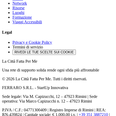
Network
Risorse
Luoghi
Formazione
Viaggi Accessibili
Legal
Privacy e Cookie Policy
Termini di servizio
RIVEDI LE TUE SCELTE SUI COOKIE
La Città Fatta Per Me
Una rete di supporto solida rende ogni sfida più affrontabile
© 2026 La Città Fatta Per Me. Tutti i diritti riservati.
FERRARO S.R.L. - StartUp Innovativa
Sede legale: Via M. Capizucchi, 12 – 47923 Rimini
|
Sede
operativa: Via Marco Capizucchi n. 12 – 47923 Rimini
P.IVA / C.F.: 04771300409
|
Registro Imprese di Rimini
|
REA:
RN-439824
|
Capitale sociale: € 1.000,00 i.v.
|
+39 351 3887210
|