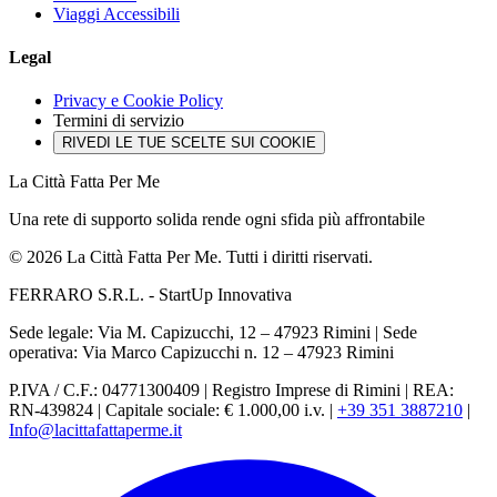
Viaggi Accessibili
Legal
Privacy e Cookie Policy
Termini di servizio
RIVEDI LE TUE SCELTE SUI COOKIE
La Città Fatta Per Me
Una rete di supporto solida rende ogni sfida più affrontabile
© 2026 La Città Fatta Per Me. Tutti i diritti riservati.
FERRARO S.R.L. - StartUp Innovativa
Sede legale: Via M. Capizucchi, 12 – 47923 Rimini
|
Sede
operativa: Via Marco Capizucchi n. 12 – 47923 Rimini
P.IVA / C.F.: 04771300409
|
Registro Imprese di Rimini
|
REA:
RN-439824
|
Capitale sociale: € 1.000,00 i.v.
|
+39 351 3887210
|
Info@lacittafattaperme.it