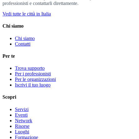
professionisti e contattarli direttamente.
Vedi tutte le città in Italia
Chi siamo
Chi siamo
Contatti
Per te
Trova supporto
Per i professionisti
Per le organizzazioni
Iscrivi il tuo luogo
Scopri
Servizi
Eventi
Network
Risorse
Luoghi
Formazione