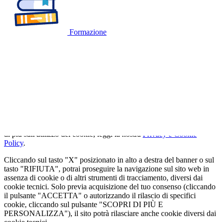
Formazione
🍪
QUESTO SITO WEB UTILIZZA I
COOKIE
Utilizziamo cookie tecnici strettamente necessari e, previo consenso
dell'utente, cookie analitici per misurare il traffico. Se vuoi saperne
di più sull'utilizzo dei cookie, leggi la nostra
Privacy e Cookie
Policy
.
Cliccando sul tasto "X" posizionato in alto a destra del banner o sul
tasto "RIFIUTA", potrai proseguire la navigazione sul sito web in
assenza di cookie o di altri strumenti di tracciamento, diversi dai
cookie tecnici. Solo previa acquisizione del tuo consenso (cliccando
il pulsante "ACCETTA" o autorizzando il rilascio di specifici
cookie, cliccando sul pulsante "SCOPRI DI PIÙ E
PERSONALIZZA"), il sito potrà rilasciare anche cookie diversi dai