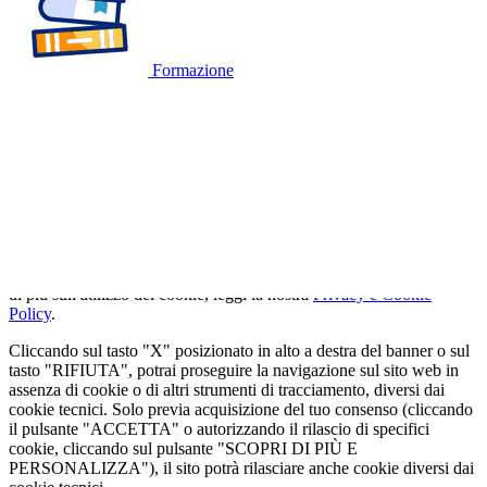
Formazione
🍪
QUESTO SITO WEB UTILIZZA I
COOKIE
Utilizziamo cookie tecnici strettamente necessari e, previo consenso
dell'utente, cookie analitici per misurare il traffico. Se vuoi saperne
di più sull'utilizzo dei cookie, leggi la nostra
Privacy e Cookie
Policy
.
Cliccando sul tasto "X" posizionato in alto a destra del banner o sul
tasto "RIFIUTA", potrai proseguire la navigazione sul sito web in
assenza di cookie o di altri strumenti di tracciamento, diversi dai
cookie tecnici. Solo previa acquisizione del tuo consenso (cliccando
il pulsante "ACCETTA" o autorizzando il rilascio di specifici
cookie, cliccando sul pulsante "SCOPRI DI PIÙ E
PERSONALIZZA"), il sito potrà rilasciare anche cookie diversi dai