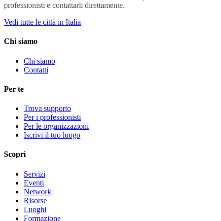
professionisti e contattarli direttamente.
Vedi tutte le città in Italia
Chi siamo
Chi siamo
Contatti
Per te
Trova supporto
Per i professionisti
Per le organizzazioni
Iscrivi il tuo luogo
Scopri
Servizi
Eventi
Network
Risorse
Luoghi
Formazione