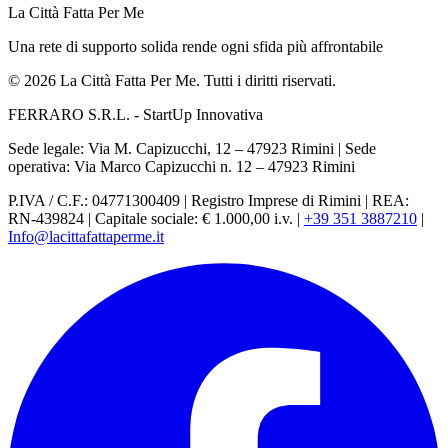
La Città Fatta Per Me
Una rete di supporto solida rende ogni sfida più affrontabile
© 2026 La Città Fatta Per Me. Tutti i diritti riservati.
FERRARO S.R.L. - StartUp Innovativa
Sede legale: Via M. Capizucchi, 12 – 47923 Rimini
|
Sede
operativa: Via Marco Capizucchi n. 12 – 47923 Rimini
P.IVA / C.F.: 04771300409
|
Registro Imprese di Rimini
|
REA:
RN-439824
|
Capitale sociale: € 1.000,00 i.v.
|
+39 351 3887210
|
Info@lacittafattaperme.it