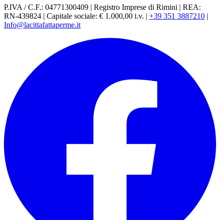
P.IVA / C.F.: 04771300409
|
Registro Imprese di Rimini
|
REA:
RN-439824
|
Capitale sociale: € 1.000,00 i.v.
|
+39 351 3887210
|
Info@lacittafattaperme.it