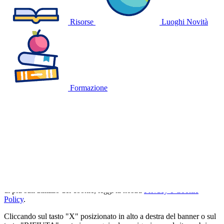
Risorse
Luoghi
Novità
Formazione
🍪
QUESTO SITO WEB UTILIZZA I
COOKIE
Utilizziamo cookie tecnici strettamente necessari e, previo consenso
dell'utente, cookie analitici per misurare il traffico. Se vuoi saperne
di più sull'utilizzo dei cookie, leggi la nostra
Privacy e Cookie
Policy
.
Cliccando sul tasto "X" posizionato in alto a destra del banner o sul