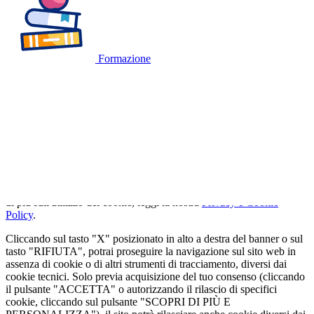
Formazione
🍪
QUESTO SITO WEB UTILIZZA I
COOKIE
Utilizziamo cookie tecnici strettamente necessari e, previo consenso
dell'utente, cookie analitici per misurare il traffico. Se vuoi saperne
di più sull'utilizzo dei cookie, leggi la nostra
Privacy e Cookie
Policy
.
Cliccando sul tasto "X" posizionato in alto a destra del banner o sul
tasto "RIFIUTA", potrai proseguire la navigazione sul sito web in
assenza di cookie o di altri strumenti di tracciamento, diversi dai
cookie tecnici. Solo previa acquisizione del tuo consenso (cliccando
il pulsante "ACCETTA" o autorizzando il rilascio di specifici
cookie, cliccando sul pulsante "SCOPRI DI PIÙ E