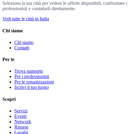
Seleziona la tua città per vedere le offerte disponibili, confrontare i
professionisti e contattarli direttamente.
Vedi tutte le città in Italia
Chi siamo
Chi siamo
Contatti
Per te
Trova supporto
Per i professionisti
Per le organizzazioni
Iscrivi il tuo luogo
Scopri
Servizi
Eventi
Network
Risorse
Luoghi