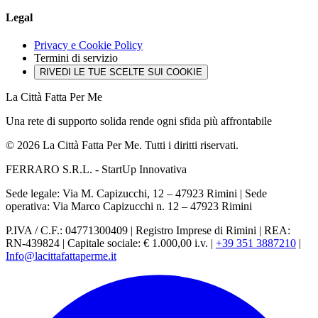
Legal
Privacy e Cookie Policy
Termini di servizio
RIVEDI LE TUE SCELTE SUI COOKIE
La Città Fatta Per Me
Una rete di supporto solida rende ogni sfida più affrontabile
© 2026 La Città Fatta Per Me. Tutti i diritti riservati.
FERRARO S.R.L. - StartUp Innovativa
Sede legale: Via M. Capizucchi, 12 – 47923 Rimini
|
Sede
operativa: Via Marco Capizucchi n. 12 – 47923 Rimini
P.IVA / C.F.: 04771300409
|
Registro Imprese di Rimini
|
REA:
RN-439824
|
Capitale sociale: € 1.000,00 i.v.
|
+39 351 3887210
|
Info@lacittafattaperme.it