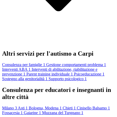
Altri servizi per l'autismo a Carpi
Consulenza per famiglie
1
Gestione comportamenti problema
1
Interventi ABA
1
Interventi di abilitazione, riabilitazione e
prevenzione
1
Parent training individuale
1
Psicoeducazione
1
Sostegno alla genitorialità
1
Supporto psicologico
1
Consulenza per educatori e insegnanti in
altre città
Milano
3
Asti
1
Bologna, Modena
1
Chieti
1
Cinisello Balsamo
1
Fossacesia
1
Gaiarine
1
Muzzana del Turgnano
1