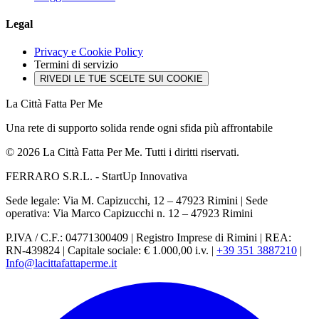
Legal
Privacy e Cookie Policy
Termini di servizio
RIVEDI LE TUE SCELTE SUI COOKIE
La Città Fatta Per Me
Una rete di supporto solida rende ogni sfida più affrontabile
© 2026 La Città Fatta Per Me. Tutti i diritti riservati.
FERRARO S.R.L. - StartUp Innovativa
Sede legale: Via M. Capizucchi, 12 – 47923 Rimini
|
Sede
operativa: Via Marco Capizucchi n. 12 – 47923 Rimini
P.IVA / C.F.: 04771300409
|
Registro Imprese di Rimini
|
REA:
RN-439824
|
Capitale sociale: € 1.000,00 i.v.
|
+39 351 3887210
|
Info@lacittafattaperme.it