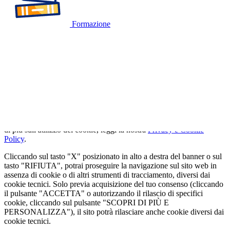
Formazione
🍪
QUESTO SITO WEB UTILIZZA I
COOKIE
Utilizziamo cookie tecnici strettamente necessari e, previo consenso
dell'utente, cookie analitici per misurare il traffico. Se vuoi saperne
di più sull'utilizzo dei cookie, leggi la nostra
Privacy e Cookie
Policy
.
Cliccando sul tasto "X" posizionato in alto a destra del banner o sul
tasto "RIFIUTA", potrai proseguire la navigazione sul sito web in
assenza di cookie o di altri strumenti di tracciamento, diversi dai
cookie tecnici. Solo previa acquisizione del tuo consenso (cliccando
il pulsante "ACCETTA" o autorizzando il rilascio di specifici
cookie, cliccando sul pulsante "SCOPRI DI PIÙ E
PERSONALIZZA"), il sito potrà rilasciare anche cookie diversi dai
cookie tecnici.