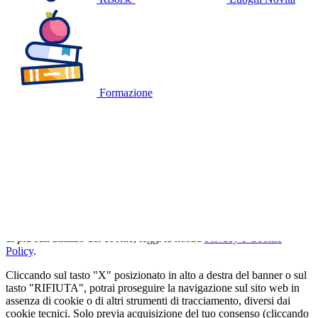
Formazione
🍪
QUESTO SITO WEB UTILIZZA I
COOKIE
Utilizziamo cookie tecnici strettamente necessari e, previo consenso
dell'utente, cookie analitici per misurare il traffico. Se vuoi saperne
di più sull'utilizzo dei cookie, leggi la nostra
Privacy e Cookie
Policy
.
Cliccando sul tasto "X" posizionato in alto a destra del banner o sul
tasto "RIFIUTA", potrai proseguire la navigazione sul sito web in
assenza di cookie o di altri strumenti di tracciamento, diversi dai
cookie tecnici. Solo previa acquisizione del tuo consenso (cliccando