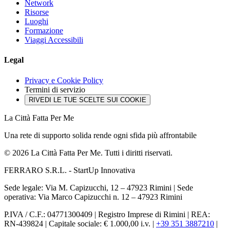
Network
Risorse
Luoghi
Formazione
Viaggi Accessibili
Legal
Privacy e Cookie Policy
Termini di servizio
RIVEDI LE TUE SCELTE SUI COOKIE
La Città Fatta Per Me
Una rete di supporto solida rende ogni sfida più affrontabile
© 2026 La Città Fatta Per Me. Tutti i diritti riservati.
FERRARO S.R.L. - StartUp Innovativa
Sede legale: Via M. Capizucchi, 12 – 47923 Rimini
|
Sede
operativa: Via Marco Capizucchi n. 12 – 47923 Rimini
P.IVA / C.F.: 04771300409
|
Registro Imprese di Rimini
|
REA:
RN-439824
|
Capitale sociale: € 1.000,00 i.v.
|
+39 351 3887210
|