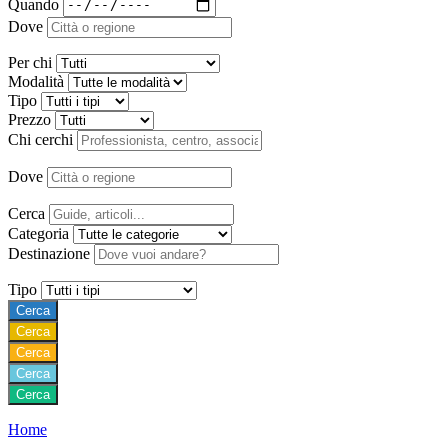
Quando
Dove
Per chi
Modalità
Tipo
Prezzo
Chi cerchi
Dove
Cerca
Categoria
Destinazione
Tipo
Cerca
Cerca
Cerca
Cerca
Cerca
Home