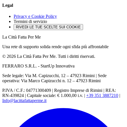
Legal
Privacy e Cookie Policy
Termini di servizio
RIVEDI LE TUE SCELTE SUI COOKIE
La Città Fatta Per Me
Una rete di supporto solida rende ogni sfida più affrontabile
© 2026 La Città Fatta Per Me. Tutti i diritti riservati.
FERRARO S.R.L. - StartUp Innovativa
Sede legale: Via M. Capizucchi, 12 – 47923 Rimini
|
Sede
operativa: Via Marco Capizucchi n. 12 – 47923 Rimini
P.IVA / C.F.: 04771300409
|
Registro Imprese di Rimini
|
REA:
RN-439824
|
Capitale sociale: € 1.000,00 i.v.
|
+39 351 3887210
|
Info@lacittafattaperme.it