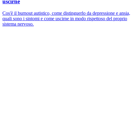
uscirne
Cos'è il burnout autistico, come distinguerlo da depressione e ansia,
quali sono i sintomi e come uscirne in modo rispettoso del proprio
sistema nervoso.