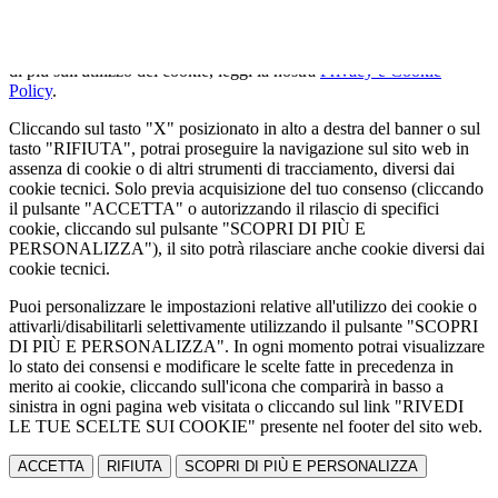
Utilizziamo cookie tecnici strettamente necessari e, previo consenso
dell'utente, cookie analitici per misurare il traffico. Se vuoi saperne
di più sull'utilizzo dei cookie, leggi la nostra
Privacy e Cookie
Policy
.
Cliccando sul tasto "X" posizionato in alto a destra del banner o sul
tasto "RIFIUTA", potrai proseguire la navigazione sul sito web in
assenza di cookie o di altri strumenti di tracciamento, diversi dai
cookie tecnici. Solo previa acquisizione del tuo consenso (cliccando
il pulsante "ACCETTA" o autorizzando il rilascio di specifici
cookie, cliccando sul pulsante "SCOPRI DI PIÙ E
PERSONALIZZA"), il sito potrà rilasciare anche cookie diversi dai
cookie tecnici.
Puoi personalizzare le impostazioni relative all'utilizzo dei cookie o
attivarli/disabilitarli selettivamente utilizzando il pulsante "SCOPRI
DI PIÙ E PERSONALIZZA". In ogni momento potrai visualizzare
lo stato dei consensi e modificare le scelte fatte in precedenza in
merito ai cookie, cliccando sull'icona che comparirà in basso a
sinistra in ogni pagina web visitata o cliccando sul link "RIVEDI
LE TUE SCELTE SUI COOKIE" presente nel footer del sito web.
ACCETTA
RIFIUTA
SCOPRI DI PIÙ E PERSONALIZZA