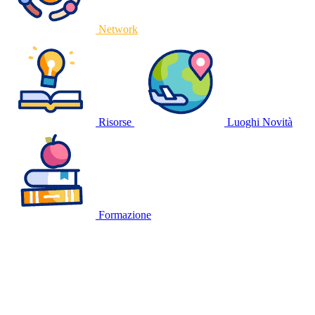
Network
Risorse
Luoghi
Novità
Formazione
🍪
QUESTO SITO WEB UTILIZZA I
COOKIE