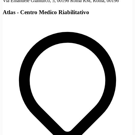
Via Emanuele Gianturco, 5, 00196 Roma RM, Roma, 00196
Atlas - Centro Medico Riabilitativo