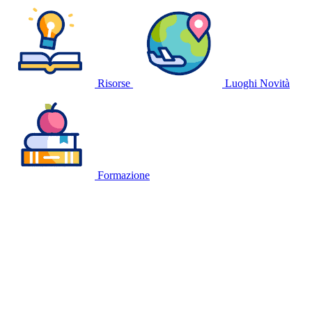
Risorse
Luoghi
Novità
Formazione
🍪
QUESTO SITO WEB UTILIZZA I
COOKIE
Utilizziamo cookie tecnici strettamente necessari e, previo consenso
dell'utente, cookie analitici per misurare il traffico. Se vuoi saperne