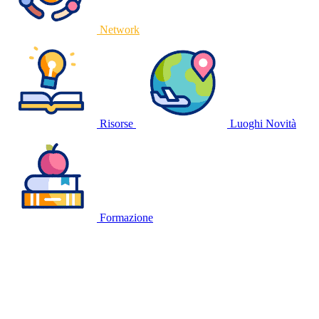
Network
Risorse
Luoghi
Novità
Formazione
🍪
QUESTO SITO WEB UTILIZZA I
COOKIE