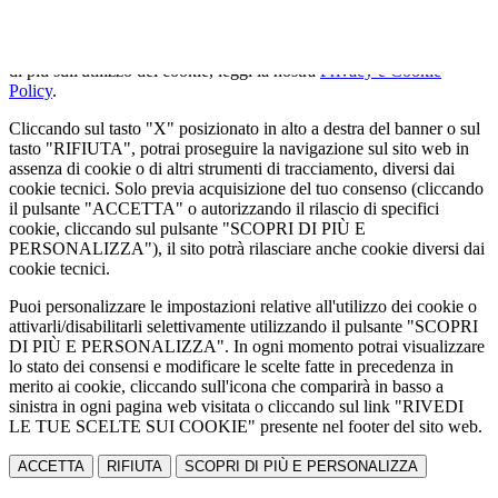
Utilizziamo cookie tecnici strettamente necessari e, previo consenso
dell'utente, cookie analitici per misurare il traffico. Se vuoi saperne
di più sull'utilizzo dei cookie, leggi la nostra
Privacy e Cookie
Policy
.
Cliccando sul tasto "X" posizionato in alto a destra del banner o sul
tasto "RIFIUTA", potrai proseguire la navigazione sul sito web in
assenza di cookie o di altri strumenti di tracciamento, diversi dai
cookie tecnici. Solo previa acquisizione del tuo consenso (cliccando
il pulsante "ACCETTA" o autorizzando il rilascio di specifici
cookie, cliccando sul pulsante "SCOPRI DI PIÙ E
PERSONALIZZA"), il sito potrà rilasciare anche cookie diversi dai
cookie tecnici.
Puoi personalizzare le impostazioni relative all'utilizzo dei cookie o
attivarli/disabilitarli selettivamente utilizzando il pulsante "SCOPRI
DI PIÙ E PERSONALIZZA". In ogni momento potrai visualizzare
lo stato dei consensi e modificare le scelte fatte in precedenza in
merito ai cookie, cliccando sull'icona che comparirà in basso a
sinistra in ogni pagina web visitata o cliccando sul link "RIVEDI
LE TUE SCELTE SUI COOKIE" presente nel footer del sito web.
ACCETTA
RIFIUTA
SCOPRI DI PIÙ E PERSONALIZZA